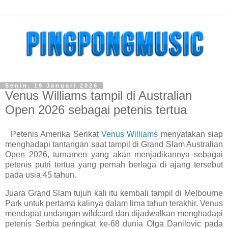
Senin, 19 Januari 2026
Venus Williams tampil di Australian
Open 2026 sebagai petenis tertua
Petenis Amerika Serikat
Venus Williams
menyatakan siap
menghadapi tantangan saat tampil di Grand Slam Australian
Open 2026, turnamen yang akan menjadikannya sebagai
petenis putri tertua yang pernah berlaga di ajang tersebut
pada usia 45 tahun.
Juara Grand Slam tujuh kali itu kembali tampil di Melbourne
Park untuk pertama kalinya dalam lima tahun terakhir. Venus
mendapat undangan wildcard dan dijadwalkan menghadapi
petenis Serbia peringkat ke-68 dunia Olga Danilovic pada