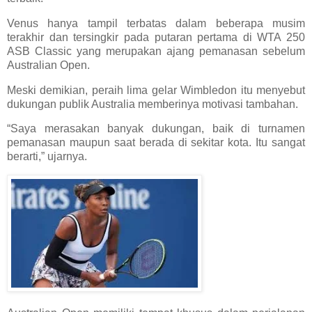
Venus hanya tampil terbatas dalam beberapa musim
terakhir dan tersingkir pada putaran pertama di WTA 250
ASB Classic yang merupakan ajang pemanasan sebelum
Australian Open.
Meski demikian, peraih lima gelar Wimbledon itu menyebut
dukungan publik Australia memberinya motivasi tambahan.
“Saya merasakan banyak dukungan, baik di turnamen
pemanasan maupun saat berada di sekitar kota. Itu sangat
berarti,” ujarnya.