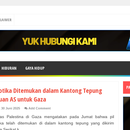
CLAIMER
HIBURAN
GAYA HIDUP
P
otika Ditemukan dalam Kantong Tepung
uan AS untuk Gaza
 30 Juni 2025
Add Comment
tas Palestina di Gaza mengatakan pada Jumat bahwa pil
ika telah ditemukan di dalam kantong tepung yang dikirim
 Serikat k...