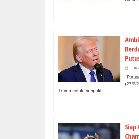
Ambi
Berd
Putu
Putusa
(27/6/
Trump untuk mengakh...
Siap
Cham