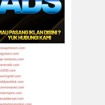
essaymeson.com
egystars.com
ajt-ventures.com
seomails.com
e1500.com
savorgold.com
wikibacklink.com
cremonanet.com
mizempire.com
javaddaraei.com
bestartpromotion.com