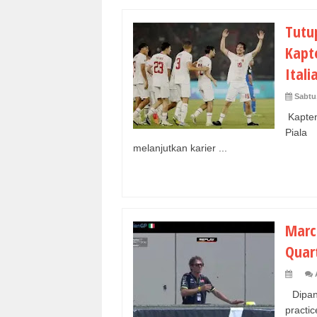
Tutu
Kapt
Itali
Sabtu
Kapten
Piala
melanjutkan karier ...
Marc
Quar
Dipan
practi