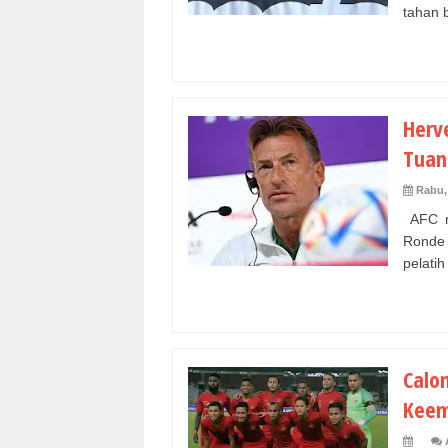
tahan b
Herve
Tuan
Rabu,
AFC r
Ronde 
pelatih
Calo
Keem