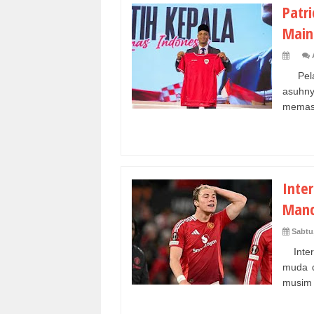
Patr
Main
Pelat
asuhn
memasti
Inter
Manc
Sabtu
Inter 
muda d
musim 