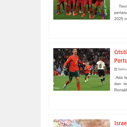
Timna
perta
2025 m
Cris
Portu
Sabtu
Ada ti
dan te
Ronaldo
Isra