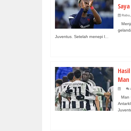
Saya
Rabu,
Menje
gelan
Juventus. Setelah menepi l...
Hasil
Man 
Man Ci
Antar
Juvent