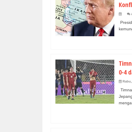
Konf
Presid
kemungk
Timn
0-4 d
Rabu,
Timna
Jepang
mengakh