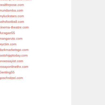
healthrpose.com
mundamba.com
myluckstars.com
ushsfootball.com
cinema-theatre.com
Juragan55
mangaruto.com
wyctim.com
darkmarketsgo.com
fastshipptoday.com
proessayist.com
essayonlinethx.com
Genting55
goschnitzel.com