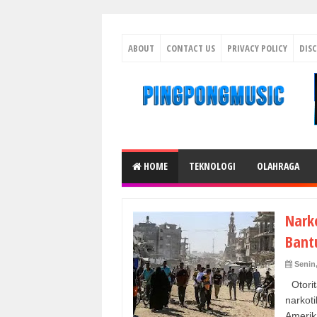
ABOUT
CONTACT US
PRIVACY POLICY
DIS
HOME
TEKNOLOGI
OLAHRAGA
Nark
Bant
Senin,
Otori
narkot
Amerika