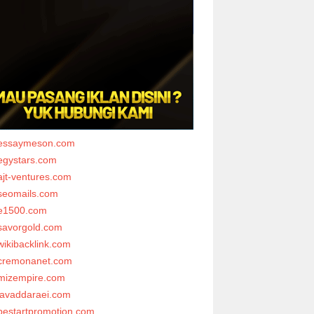
essaymeson.com
egystars.com
ajt-ventures.com
seomails.com
e1500.com
savorgold.com
wikibacklink.com
cremonanet.com
mizempire.com
javaddaraei.com
bestartpromotion.com