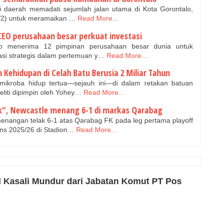
 daerah memadati sejumlah jalan utama di Kota Gorontalo,
9/2) untuk meramaikan …
Read More...
CEO perusahaan besar perkuat investasi
o menerima 12 pimpinan perusahaan besar dunia untuk
asi strategis dalam pertemuan y…
Read More...
ehidupan di Celah Batu Berusia 2 Miliar Tahun
kroba hidup tertua—sejauh ini—di dalam retakan batuan
eliti dipimpin oleh Yohey…
Read More...
k", Newcastle menang 6-1 di markas Qarabag
enangan telak 6-1 atas Qarabag FK pada leg pertama playoff
ns 2025/26 di Stadion…
Read More...
 Kasali Mundur dari Jabatan Komut PT Pos