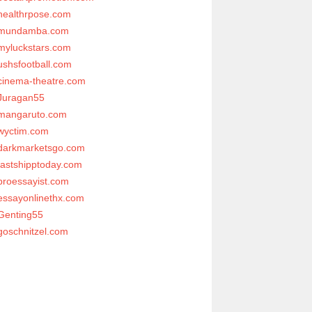
healthrpose.com
mundamba.com
myluckstars.com
ushsfootball.com
cinema-theatre.com
Juragan55
mangaruto.com
wyctim.com
darkmarketsgo.com
fastshipptoday.com
proessayist.com
essayonlinethx.com
Genting55
goschnitzel.com