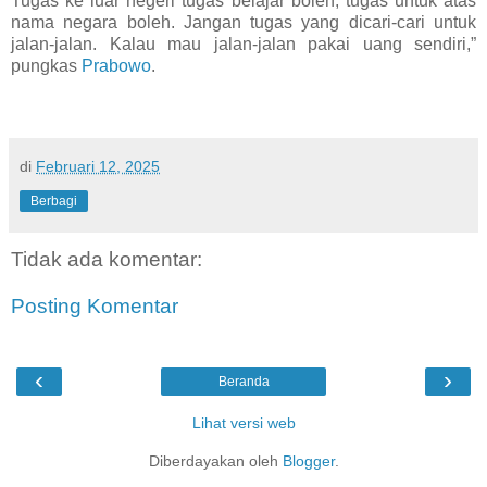
Tugas ke luar negeri tugas belajar boleh, tugas untuk atas
nama negara boleh. Jangan tugas yang dicari-cari untuk
jalan-jalan. Kalau mau jalan-jalan pakai uang sendiri,”
pungkas
Prabowo
.
di
Februari 12, 2025
Berbagi
Tidak ada komentar:
Posting Komentar
‹
›
Beranda
Lihat versi web
Diberdayakan oleh
Blogger
.