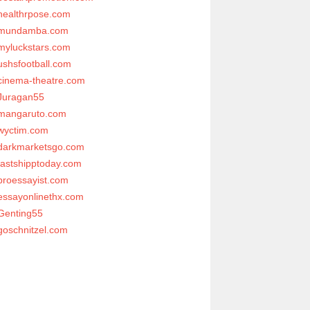
healthrpose.com
mundamba.com
myluckstars.com
ushsfootball.com
cinema-theatre.com
Juragan55
mangaruto.com
wyctim.com
darkmarketsgo.com
fastshipptoday.com
proessayist.com
essayonlinethx.com
Genting55
goschnitzel.com