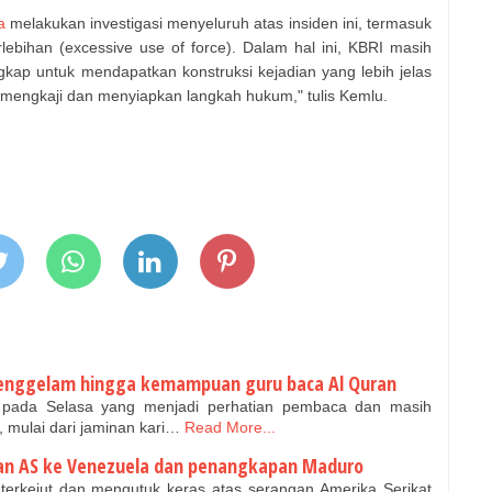
a
melakukan investigasi menyeluruh atas insiden ini, termasuk
bihan (excessive use of force). Dalam hal ini, KBRI masih
gkap untuk mendapatkan konstruksi kejadian yang lebih jelas
 mengkaji dan menyiapkan langkah hukum," tulis Kemlu.
 tenggelam hingga kemampuan guru baca Al Quran
 pada Selasa yang menjadi perhatian pembaca dan masih
, mulai dari jaminan kari…
Read More...
gan AS ke Venezuela dan penangkapan Maduro
erkejut dan mengutuk keras atas serangan Amerika Serikat