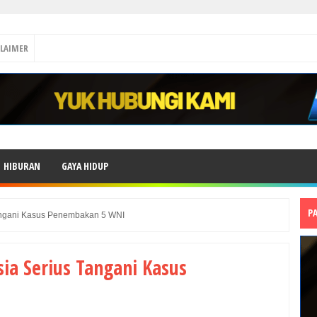
CLAIMER
HIBURAN
GAYA HIDUP
P
Tangani Kasus Penembakan 5 WNI
ia Serius Tangani Kasus