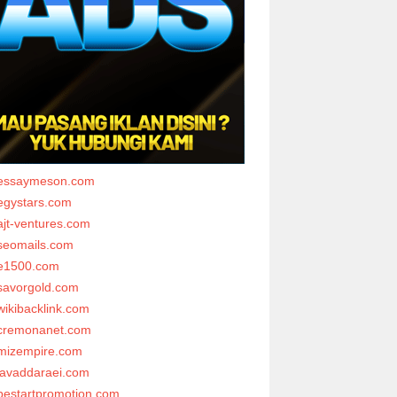
essaymeson.com
egystars.com
ajt-ventures.com
seomails.com
e1500.com
savorgold.com
wikibacklink.com
cremonanet.com
mizempire.com
javaddaraei.com
bestartpromotion.com