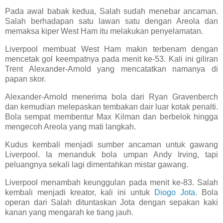
Pada awal babak kedua, Salah sudah menebar ancaman.
Salah berhadapan satu lawan satu dengan Areola dan
memaksa kiper West Ham itu melakukan penyelamatan.
Liverpool membuat West Ham makin terbenam dengan
mencetak gol keempatnya pada menit ke-53. Kali ini giliran
Trent Alexander-Arnold yang mencatatkan namanya di
papan skor.
Alexander-Arnold menerima bola dari Ryan Gravenberch
dan kemudian melepaskan tembakan dair luar kotak penalti.
Bola sempat membentur Max Kilman dan berbelok hingga
mengecoh Areola yang mati langkah.
Kudus kembali menjadi sumber ancaman untuk gawang
Liverpool. Ia menanduk bola umpan Andy Irving, tapi
peluangnya sekali lagi dimentahkan mistar gawang.
Liverpool menambah keunggulan pada menit ke-83. Salah
kembali menjadi kreator, kali ini untuk
Diogo Jota
. Bola
operan dari Salah dituntaskan Jota dengan sepakan kaki
kanan yang mengarah ke tiang jauh.