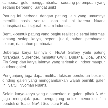
campuran gold, menggambarkan seorang perempuan yang
sedang berbaring. Sangat unik!
Patung ini berbeda dengan patung lain yang umumnya
memiliki posisi vertikal, dan hal ini karena Nuarta
terinspirasi dari sejarah kelam Indonesia.
Bentuk-bentuk patung yang begitu realistis disertai informasi
tentang setiap karya, seperti judul, bahan pembuatan,
ukuran, dan tahun pembuatan.
Beberapa karya lainnya di NuArt Gallery yaitu patung
Nirankara, Surrender, miniatur GWK, Durjana, Doa, Shark
Fin Soup dan karya lainnya yang terletak di indoor maupun
outdoor galeri.
Pengunjung juga dapat melihat lukisan berukuran besar di
dinding galeri yang menggambarkan wajah pemilik galeri
ini, yaitu I Nyoman Nuarta.
Selain karya-karya yang dipamerkan di galeri, pihak NuArt
juga mengajak para pengunjung untuk menonton film
pendek di Teater NuArt Sculpture Park.