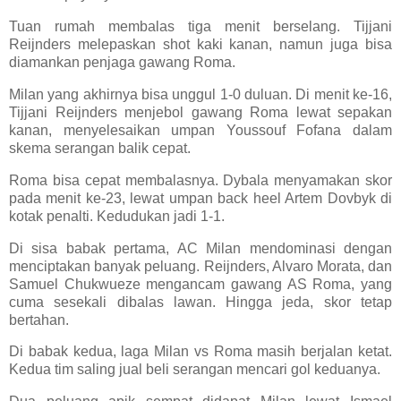
Tuan rumah membalas tiga menit berselang. Tijjani
Reijnders melepaskan shot kaki kanan, namun juga bisa
diamankan penjaga gawang Roma.
Milan yang akhirnya bisa unggul 1-0 duluan. Di menit ke-16,
Tijjani Reijnders menjebol gawang Roma lewat sepakan
kanan, menyelesaikan umpan Youssouf Fofana dalam
skema serangan balik cepat.
Roma bisa cepat membalasnya. Dybala menyamakan skor
pada menit ke-23, lewat umpan back heel Artem Dovbyk di
kotak penalti. Kedudukan jadi 1-1.
Di sisa babak pertama, AC Milan mendominasi dengan
menciptakan banyak peluang. Reijnders, Alvaro Morata, dan
Samuel Chukwueze mengancam gawang AS Roma, yang
cuma sesekali dibalas lawan. Hingga jeda, skor tetap
bertahan.
Di babak kedua, laga Milan vs Roma masih berjalan ketat.
Kedua tim saling jual beli serangan mencari gol keduanya.