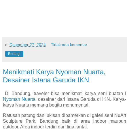
di
Desember 27, 2024
Tidak ada komentar:
Berbagi
Menikmati Karya Nyoman Nuarta,
Desainer Istana Garuda IKN
Di Bandung, traveler bisa menikmati karya seni buatan I
Nyoman Nuarta
, desainer dari Istana Garuda di IKN. Karya-
karya Nuarta memang begitu monumental.
Ratusan patung dan lukisan dipamerkan di galeri seni NuArt
Sculpture Park, Bandung baik di area indoor maupun
outdoor. Area indoor terdiri dari tiga lantai.