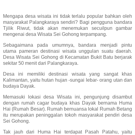
Mengapa desa wisata ini tidak terlalu popular bahkan oleh
masyarakat Palangkaraya sendiri? Bagi pengguna bandara
Tjilik Riwut, tidak akan menemukan secuilpun gambar
mengenai desa Wisata Sei Gohong terpampang.
Sebagaimana pada umumnya, bandara menjadi pintu
utama pameran destinasi wisata unggulan suatu daerah.
Desa Wisata Sei Gohong di Kecamatan Bukit Batu berjarak
sekitar 50 menit dari Palangkaraya.
Desa ini memiliki destinasi wisata yang sangat khas
Kalimantan, yaitu hutan hujan -sungai lebar- orang utan dan
budaya Dayak.
Memasuki lokasi desa Wisata ini, pengunjung disambut
dengan rumah cagar budaya khas Dayak bernama Huma
Hai (Rumah Besar). Rumah bernuansa lokal Rumah Betang
itu merupakan peninggalan tokoh masyarakat pendiri desa
Sei Gohong.
Tak jauh dari Huma Hai terdapat Pasah Patahu, yaitu