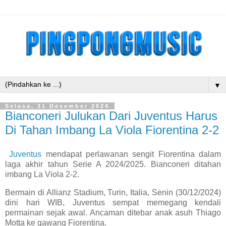
▼
Selasa, 31 Desember 2024
Bianconeri Julukan Dari Juventus Harus
Di Tahan Imbang La Viola Fiorentina 2-2
Juventus
mendapat perlawanan sengit Fiorentina dalam
laga akhir tahun Serie A 2024/2025. Bianconeri ditahan
imbang La Viola 2-2.
Bermain di Allianz Stadium, Turin, Italia, Senin (30/12/2024)
dini hari WIB, Juventus sempat memegang kendali
permainan sejak awal. Ancaman ditebar anak asuh Thiago
Motta ke gawang Fiorentina.