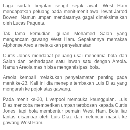
Laga sudah berjalan sengit sejak awal. West Ham
mendapatkan peluang pada menit-menit awal lewat Jarrod
Bowen. Namun umpan mendatarnya gagal dimaksimalkan
oleh Lucas Paqueta.
Tak lama kemudian, giliran Mohamed Salah yang
mengancam gawang West Ham. Sepakannya memaksa
Alphonse Areola melakukan penyelamatan.
Curtis Jones mendapat peluang usai menerima bola dari
Salah dan berhadapan satu lawan satu dengan Areola.
Namun Areola masih bisa mengantisipasi bola.
Areola kembali melakukan penyelamatan penting pada
menit ke-23. Kali ini dia menepis tembakan Luis Diaz yang
mengarah ke pojok atas gawang.
Pada menit ke-30, Liverpool membuka keunggulan. Luis
Diaz mencoba memberikan umpan terobosan kepada Curtis
Jones, tapi bola membentur pemain West Ham. Bola liar
lantas disambar oleh Luis Diaz dan meluncur masuk ke
gawang West Ham.