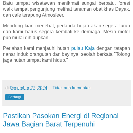
Batu tempat wisatawan menikmati sungai berbatu, forest
walk tempat pengunjung melihat tanaman obat khas Dayak,
dan cafe terapung Atmosfeer.
Mendung kian menebal, pertanda hujan akan segera turun
dan kami harus segera kembali ke dermaga. Mesin motor
pun mulai dihidupkan.
Perlahan kami menjauhi hutan
pulau Kaja
dengan tatapan
nanar induk orangutan dan bayinya, seolah berkata "Tolong
jaga hutan tempat kami hidup,"
di
Desember 27, 2024
Tidak ada komentar:
Berbagi
Pastikan Pasokan Energi di Regional
Jawa Bagian Barat Terpenuhi