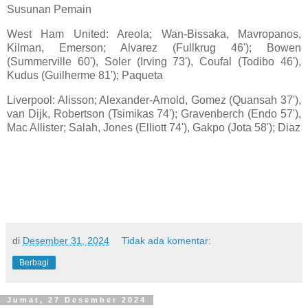
Susunan Pemain
West Ham United: Areola; Wan-Bissaka, Mavropanos,
Kilman, Emerson; Alvarez (Fullkrug 46'); Bowen
(Summerville 60'), Soler (Irving 73'), Coufal (Todibo 46'),
Kudus (Guilherme 81'); Paqueta
Liverpool: Alisson; Alexander-Arnold, Gomez (Quansah 37'),
van Dijk, Robertson (Tsimikas 74'); Gravenberch (Endo 57'),
Mac Allister; Salah, Jones (Elliott 74'), Gakpo (Jota 58'); Diaz
di
Desember 31, 2024
Tidak ada komentar:
Berbagi
Jumat, 27 Desember 2024