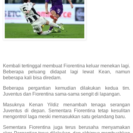
Kembali tertinggal membuat Fiorentina keluar menekan lagi.
Beberapa peluang didapat lagi lewat Kean, namun
beberapa kali bisa diredam.
Beberapa pergantian kemudian dilakukan kedua tim.
Juventus dan Fiorentina sama-sama sengit di lapangan.
Masuknya Kenan Yildiz menambah tenaga serangan
Juventus di depan. Sementara Fiorentina tetap kesulitan
mengontrol laga meski memasukkan satu gelandang baru.
Sementara Fiorentina juga terus berusaha menyamakan