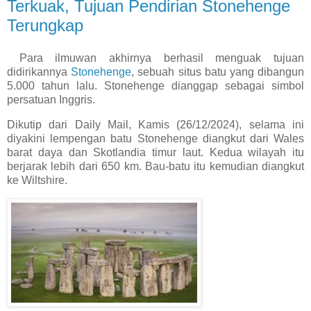
Terkuak, Tujuan Pendirian Stonehenge
Terungkap
Para ilmuwan akhirnya berhasil menguak tujuan
didirikannya
Stonehenge
, sebuah situs batu yang dibangun
5.000 tahun lalu. Stonehenge dianggap sebagai simbol
persatuan Inggris.
Dikutip dari Daily Mail, Kamis (26/12/2024), selama ini
diyakini lempengan batu Stonehenge diangkut dari Wales
barat daya dan Skotlandia timur laut. Kedua wilayah itu
berjarak lebih dari 650 km. Bau-batu itu kemudian diangkut
ke Wiltshire.