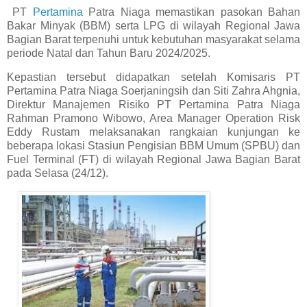
PT
Pertamina
Patra Niaga memastikan pasokan Bahan
Bakar Minyak (BBM) serta LPG di wilayah Regional Jawa
Bagian Barat terpenuhi untuk kebutuhan masyarakat selama
periode Natal dan Tahun Baru 2024/2025.
Kepastian tersebut didapatkan setelah Komisaris PT
Pertamina Patra Niaga Soerjaningsih dan Siti Zahra Ahgnia,
Direktur Manajemen Risiko PT Pertamina Patra Niaga
Rahman Pramono Wibowo, Area Manager Operation Risk
Eddy Rustam melaksanakan rangkaian kunjungan ke
beberapa lokasi Stasiun Pengisian BBM Umum (SPBU) dan
Fuel Terminal (FT) di wilayah Regional Jawa Bagian Barat
pada Selasa (24/12).